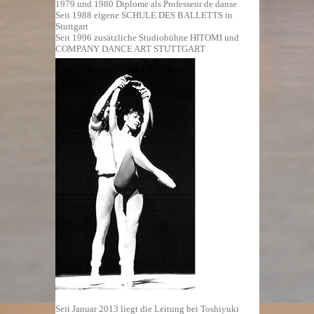
1979 und 1980 Diplome als Professeur de danse
Seit 1988 eigene SCHULE DES BALLETTS in
Stuttgart
Seit 1996 zusätzliche Studiobühne HITOMI und
COMPANY DANCE ART STUTTGART
Seit Januar 2013 liegt die Leitung bei Toshiyuki