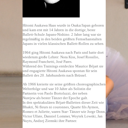
Hitomi Asakawa Haas wurde in Osaka/Japan geboren
und kam erst mit 14 Jahren in die dortige, beste
Ballett-Schule Japans-Nishino. 2 Jahre lang war sie
regelmäßig in den beiden größten Fernsehanstalten
Japans in vielen klassischen Ballett-Rollen zu sehen.
1964 ging Hitomi Asakawa nach Paris und hatte dort
wiederum große Lehrer: Nora Kiss, Josef Rossilio,
Raymond Franchetti, José Pares.
Während des Trainings entdeckte Maurice Béjart sie
und engagierte Hitomi Asakawa spontan für sein
Ballett des 20. Jahrhunderts nach Brüssel.
Ab 1966 kreierte sie seine größten choreographischen
Welterfolge und war 10 Jahre als Solistin die
Partnerin von Paolo Bortoluzzi, der neben
Nurejew als bester Tänzer der Epoche galt.
In den spektakulären Béjart-Balletten dieser Zeit wie
Bhakti, Ni fleurs ni couronnes, Quarte fils Aymon,
Romeo et Juliette, waren Star- Tänzer wie Jorge Donn,
Victor Ullate, Danniel Lommer, Woytek Lowski, Jan
Nuyts, Andzej Ziemski ihre Partner.